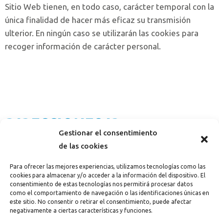
Sitio Web tienen, en todo caso, carácter temporal con la
única finalidad de hacer más eficaz su transmisión
ulterior. En ningún caso se utilizarán las cookies para
recoger información de carácter personal.
DIRECCIONES IP
Gestionar el consentimiento
de las cookies
Los servidores del Sitio Web podrán detectar de
manera automática la dirección IP y el nombre de
Para ofrecer las mejores experiencias, utilizamos tecnologías como las
dominio utilizados por el usuario. Una dirección IP es un
cookies para almacenar y/o acceder a la información del dispositivo. El
consentimiento de estas tecnologías nos permitirá procesar datos
número asignado automáticamente a un ordenador
como el comportamiento de navegación o las identificaciones únicas en
cuando ésta se conecta a Internet. Toda esta
este sitio. No consentir o retirar el consentimiento, puede afectar
negativamente a ciertas características y funciones.
información es registrada en un fichero de actividad del